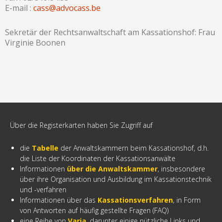
E-mail :
cass@advocass.be
Sekretär der Rechtsanwaltschaft am Kassationshof: Frau
Virginie Boonen
Über die Registerkarten haben Sie Zugriff auf
die
Tabelle
der Anwaltskammern beim Kassationshof, d.h.
die Liste der Koordinaten der Kassationsanwälte
Informationen
über die Anwaltskammer
, insbesondere
über ihre Organisation und Ausbildung im Kassationstechnik
und -verfahren
Informationen über das
Kassationsverfahren
, in Form
von Antworten auf häufig gestellte Fragen (FAQ)
eine Reihe von
Varia
, darunter einige nützliche Links und