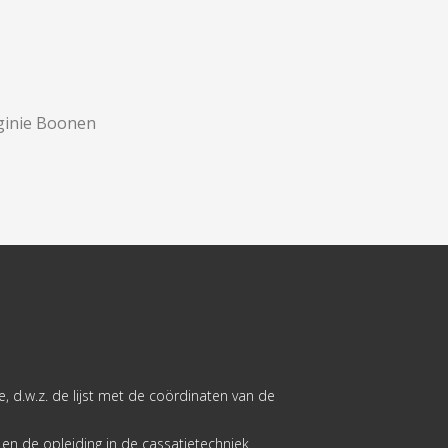
rginie Boonen
, d.w.z. de lijst met de coördinaten van de
e en de opleiding in de cassatietechniek