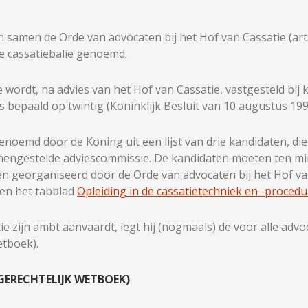
 samen de Orde van advocaten bij het Hof van Cassatie (art.
de cassatiebalie genoemd.
wordt, na advies van het Hof van Cassatie, vastgesteld bij ko
s bepaald op twintig (Koninklijk Besluit van 10 augustus 199
enoemd door de Koning uit een lijst van drie kandidaten, d
engestelde adviescommissie. De kandidaten moeten ten minst
en georganiseerd door de Orde van advocaten bij het Hof van
men het tabblad
Opleiding in de cassatietechniek en -procedu
ie zijn ambt aanvaardt, legt hij (nogmaals) de voor alle ad
etboek).
GERECHTELIJK WETBOEK)