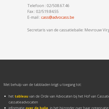
Telefoon : 02/508.67.46
Fax : 02/519.84.55
E-mail :
cass@advocass.be
Secretaris van de cassatiebalie: Mevrouw Vi
Met behulp van de tabbladen krijgt u toegang tot:
het
tableau
van de Orde van Advocaten bij het Hof van Cassatie
cassatieadvocaten
informatie
over de balie
, in het bijzonder over haar organisati