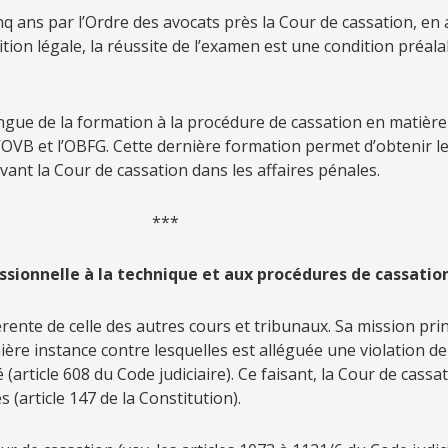
nq ans par l’Ordre des avocats près la Cour de cassation, en ap
sition légale, la réussite de l’examen est une condition préal
gue de la formation à la procédure de cassation en matière p
VB et l’OBFG. Cette dernière formation permet d’obtenir le c
nt la Cour de cassation dans les affaires pénales.
**
sionnelle à la technique et aux procédures de cassation
rente de celle des autres cours et tribunaux. Sa mission prin
ère instance contre lesquelles est alléguée une violation de
 (article 608 du Code judiciaire). Ce faisant, la Cour de cassa
s (article 147 de la Constitution).