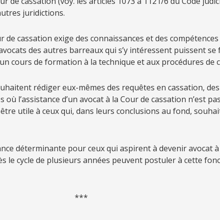
r de cassation (voy. les articles 1073 à 1121/6 du Code judi
utres juridictions.
r de cassation exige des connaissances et des compétences d
avocats des autres barreaux qui s’y intéressent puissent se fa
un cours de formation à la technique et aux procédures de c
souhaitent rédiger eux-mêmes des requêtes en cassation, des
 où l’assistance d’un avocat à la Cour de cassation n’est pa
tre utile à ceux qui, dans leurs conclusions au fond, souhai
nce déterminante pour ceux qui aspirent à devenir avocat à
ès le cycle de plusieurs années peuvent postuler à cette fonc
**