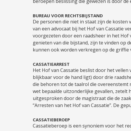
beroepen beslissing die gewezen is door de 
BUREAU VOOR RECHTSBIJSTAND
De personen die niet in staat zijn de kosten 
van een advocaat bij het Hof van Cassatie ver
voorgezeten door een raadsheer in het Hof v
genieten van die bijstand, zijn te vinden op 
kunnen ook worden verkregen op de griffie v
CASSATIEARREST
Het Hof van Cassatie beslist door het vellen 
blijkbaar voor de hand ligt) door drie raads
die behoren tot de taalrol die overeenstemt m
wet bepaalde uitzonderlijke gevallen, zetelt
uitgesproken door de magistraat die de zaak 
“Arresten van het Hof van Cassatie”. De gep
CASSATIEBEROEP
Cassatieberoep is een synoniem voor het rec