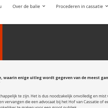
u
Over de balie
Procederen in cassatie
de, waarin enige uitleg wordt gegeven van de meest ga
f
schappelijk te zijn. Het is dus noodzakelijk onvolledig en mis
n vervangen die een advocaat bij het Hof van Cassatie of ee
nkelijker te maken voor een groot publiek.