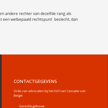
een andere rechter van dezelfde rang als
est een welbepaald rechtspunt beslecht, dan
CONTACTGEGEVENS
Orde van advocaten bij het Hof van Cassatie van
België
Gerechtsgebouw