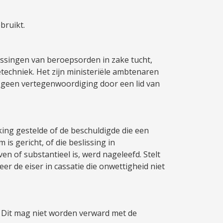
bruikt.
issingen van beroepsorden in zake tucht,
etechniek. Het zijn ministeriële ambtenaren
s geen vertegenwoordiging door een lid van
king gestelde of de beschuldigde die een
is gericht, of die beslissing in
en of substantieel is, werd nageleefd. Stelt
er de eiser in cassatie die onwettigheid niet
d. Dit mag niet worden verward met de