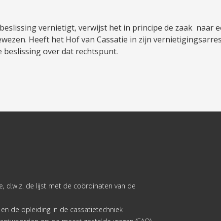
slissing vernietigt, verwijst het in principe de zaak naar 
ewezen. Heeft het Hof van Cassatie in zijn vernietigingsarr
e beslissing over dat rechtspunt.
, d.w.z. de lijst met de coördinaten van de
e en de opleiding in de cassatietechniek