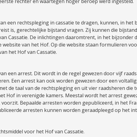
eerste rechter en waartegen hoger beroep werd ingesteld.
van een rechtspleging in cassatie te dragen, kunnen, in het 
eist is, gerechtelijke bijstand vragen. Zij kunnen die bijsta
an Cassatie. De inlichtingen daaromtrent, in het bijzonde
de website van het Hof. Op die website staan formulieren voor
an het Hof van Cassatie.
van een arrest. Dit wordt in de regel gewezen door vijf raad
heren. Een arrest kan ook worden gewezen door een voltallige
et de taal van de rechtspleging en uit vier raadsheren die t
 het Hof in verenigde kamers. Meestal wordt het arrest gewez
voorzit. Bepaalde arresten worden gepubliceerd, in het Frans
ubliceerde arresten kunnen worden geraadpleegd op het int
htsmiddel voor het Hof van Cassatie.