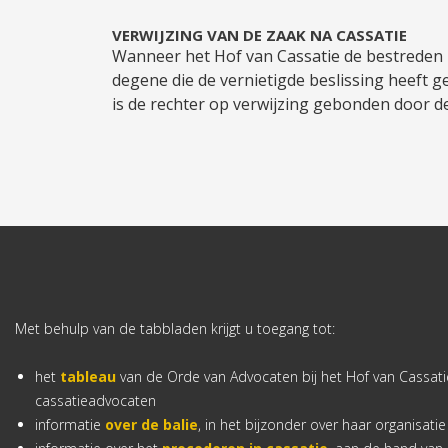
VERWIJZING VAN DE ZAAK NA CASSATIE
Wanneer het Hof van Cassatie de bestreden be
degene die de vernietigde beslissing heeft g
is de rechter op verwijzing gebonden door d
Met behulp van de tabbladen krijgt u toegang tot:
het
tableau
van de Orde van Advocaten bij het Hof van Cassatie
cassatieadvocaten
informatie
over de balie
, in het bijzonder over haar organisati