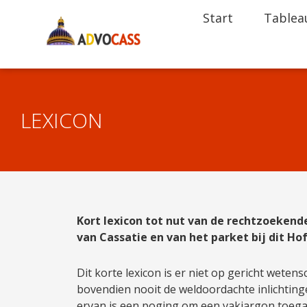
Start
Tablea
LEXICON
Kort lexicon tot nut van de rechtzoeken
van Cassatie en van het parket bij dit Ho
Dit korte lexicon is er niet op gericht weten
bovendien nooit de weldoordachte inlichtinge
ervan is een poging om een vakjargon toega