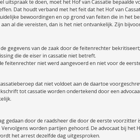
del uitspraak te doen, moet het Hof van Cassatie bepaalde 
effen. Dat houdt verband met het feit dat het Hof van Cassa
duidelijke bewoordingen en op grond van feiten die in het b
aan al die vereisten, dan is het niet ontvankelijk. Zijn bijvoo
 de gegevens van de zaak door de feitenrechter bekritiseert
sing die de eiser in cassatie niet betreft.
 de feitenrechter niet werd aangevoerd en niet voor de eer
cassatieberoep dat niet voldoet aan de daartoe voorgeschrev
schrift tot cassatie worden ondertekend door een advocaat bi
lijk.
slag gedaan door de raadsheer die door de eerste voorzitter
Vervolgens worden partijen gehoord. De advocaat bij het Hof 
rdt het arrest dezelfde dag uitgesproken.