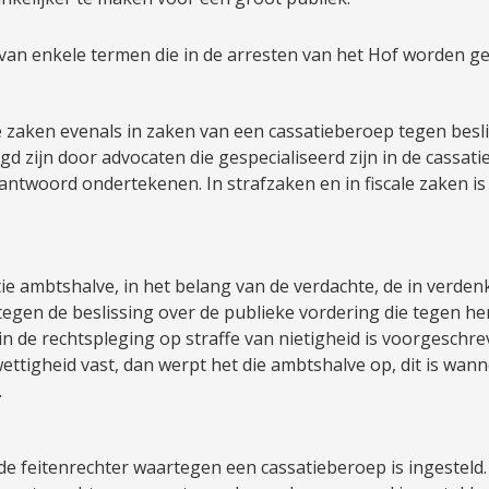
van enkele termen die in de arresten van het Hof worden ge
le zaken evenals in zaken van een cassatieberoep tegen besl
d zijn door advocaten die gespecialiseerd zijn in de cassati
antwoord ondertekenen. In strafzaken en in fiscale zaken i
e ambtshalve, in het belang van de verdachte, de in verden
egen de beslissing over de publieke vordering die tegen hem 
n de rechtspleging op straffe van nietigheid is voorgeschrev
ttigheid vast, dan werpt het die ambtshalve op, dit is wanne
.
 de feitenrechter waartegen een cassatieberoep is ingestel