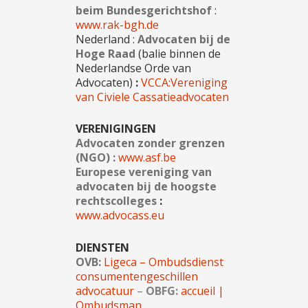
beim Bundesgerichtshof
:
www.rak-bgh.de
Nederland :
Advocaten bij de
Hoge Raad
(balie binnen de
Nederlandse Orde van
Advocaten)
:
V
CCA:Vereniging
van Civiele
Cassatieadvocaten
VERENIGINGEN
Advocaten zonder grenzen
(NGO) :
www.asf.be
Europese vereniging van
advocaten bij de hoogste
rechtscolleges
:
www.advocass.eu
DIENSTEN
OVB:
Ligeca – Ombudsdienst
consumentengeschillen
advocatuur
–
OBFG:
accueil |
Ombudsman