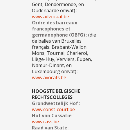
Gent, Dendermonde, en
Oudenaarde omvat) :
www.advocaat.be
Ordre des barreaux
francophones et
germanophone (OBFG)
:
(die
de balies van Bruxelles
français, Brabant-Wallon,
Mons, Tournai, Charleroi,
Liège-Huy, Verviers, Eupen,
Namur-Dinant, en
Luxembourg omvat) :
www.avocats.be
HOOGSTE BELGISCHE
RECHTSCOLLEGES
Grondwettelijk Hof
:
www.const-court.be
Hof van Cassatie
:
www.cass.be
Raad van State
: