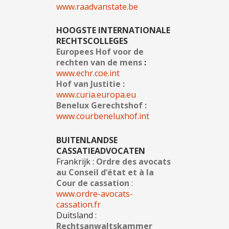
www.raadvanstate.be
HOOGSTE INTERNATIONALE
RECHTSCOLLEGES
Europees Hof voor de
rechten van de mens
:
www.echr.coe.int
Hof van Justitie :
www.curia.europa.eu
Benelux Gerechtshof :
www.courbeneluxhof.int
BUITENLANDSE
CASSATIEADVOCATEN
Frankrijk :
Ordre des avocats
au Conseil d’état et à la
Cour de cassation
:
www.ordre-avocats-
cassation.fr
Duitsland :
Rechtsanwaltskammer